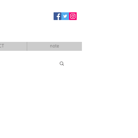
CT
note